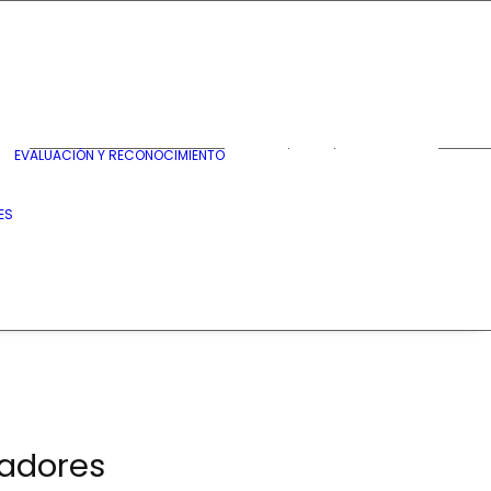
Premio
construyendo
sueños
Premio mejores
EVALUACIÓN Y RECONOCIMIENTO
gobernantes
Premio superación
ES
de la pobreza
Premios tematicos
Premios CAR
nadores