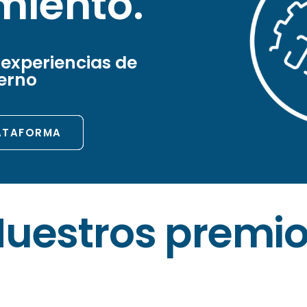
miento.
 experiencias de
erno
LATAFORMA
uestros premi