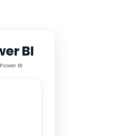
er BI
Power BI