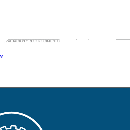
Premio
construyendo
sueños
Premio mejores
EVALUACIÓN Y RECONOCIMIENTO
gobernantes
Premio superación
ES
de la pobreza
Premios tematicos
Premios CAR