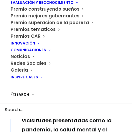
EVALUACIÓN Y RECONOCIMIENTO
‘Tejiendo redes para el éxito’
, a cargo de
Premio construyendo sueños
Colombia Líder, un encuentro cuyo propósito
Premio mejores gobernantes
Premio superación de la pobreza
consistió en intercambiar experiencias de buen
Premios tematicos
gobierno.
Premios CAR
Para la directora ejecutiva de Colombia Líder,
INNOVACIÓN
COMUNICACIONES
Karem Labrador, lo interesante de este diálogo
Noticias
consistió en las recomendaciones y experiencias
Redes Sociales
compartidas a los asistentes a este
Galeria
conversatorio.
INSPIRE CASES
“Vemos cómo estos líderes durante
SEARCH
el 2020-2023, gobernaron en medio
de la incertidumbre por diferentes
vicisitudes presentadas como la
pandemia, la salud mental y el