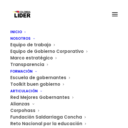
INICIO
NOSOTROS
Equipo de trabajo
Equipo de Gobierno Corporativo
Marco estratégico
Transparencia
El propósito fue intercambiar
FORMACIÓN
experiencias y
Escuela de gobernantes
Toolkit buen gobierno
recomendaciones de buen
ARTICULACIÓN
gobierno
Red Mejores Gobernantes
Alianzas
Bogotá, 10 de mayo de 2024
Corpohass
Fundación Saldarriaga Concha
Con la participación de gobernantes del período
Reto Nacional por la educación
2020-2023 se desarrolló el
conversatorio