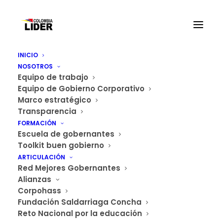
INICIO
NOSOTROS
Equipo de trabajo
Equipo de Gobierno Corporativo
Marco estratégico
Transparencia
Para acceder a esta capacitación,
FORMACIÓN
Colombia Líder a través de la Escuela de
Escuela de gobernantes
Gobernantes, abrió convocatoria para
Toolkit buen gobierno
seleccionar a los 40 becarios.
ARTICULACIÓN
Red Mejores Gobernantes
El curso nació como iniciativa de los
Alianzas
mismos gobernantes quienes solicitaron
Corpohass
más información y conocimiento para la
Fundación Saldarriaga Concha
formulación de sus proyectos.
Reto Nacional por la educación