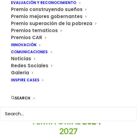
Fase de evaluación teórica
Fase d
EVALUACIÓN Y RECONOCIMIENTO
Premio construyendo sueños
Premio mejores gobernantes
Premio superación de la pobreza
Premios tematicos
Premios CAR
INNOVACIÓN
COMUNICACIONES
Noticias
PROCESO DE
Redes Sociales
EVALUACIÓN
Galeria
PREMIO
INSPIRE CASES
CONSTRUYENDO
SEARCH
SUEÑOS
PLANEACIÓN
TERRITORIAL 2024-
2027