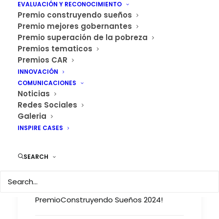
EVALUACIÓN Y RECONOCIMIENTO
Premio construyendo sueños
Premio mejores gobernantes
Premio superación de la pobreza
Premios tematicos
Premios CAR
INNOVACIÓN
COMUNICACIONES
Noticias
Redes Sociales
Galeria
¡Conozca los finalistas
INSPIRE CASES
del Premio
Construyendo Sueños
SEARCH
2024!
¡Conozca los finalistas del
PremioConstruyendo Sueños 2024!